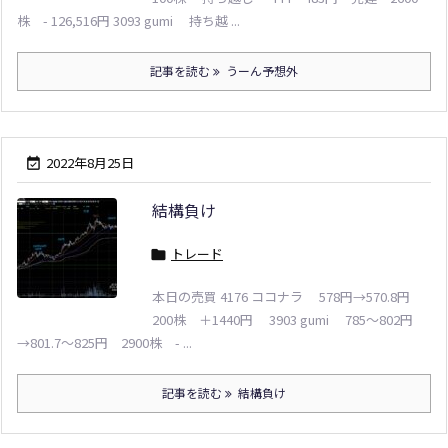
株 - 126,516円 3093 gumi 持ち越 ...
記事を読む
うーん予想外
2022年8月25日

結構負け
トレード

本日の売買 4176 ココナラ 578円→570.8円
200株 ＋1440円 3903 gumi 785～802円
→801.7～825円 2900株 - ...
記事を読む
結構負け