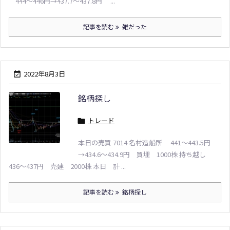
444～446円→437.7～437.8円 ...
記事を読む
雑だった
2022年8月3日

銘柄探し
トレード

本日の売買 7014 名村造船所 441～443.5円
→434.6～434.9円 買埋 1000株 持ち越し
436～437円 売建 2000株 本日 計 ...
記事を読む
銘柄探し