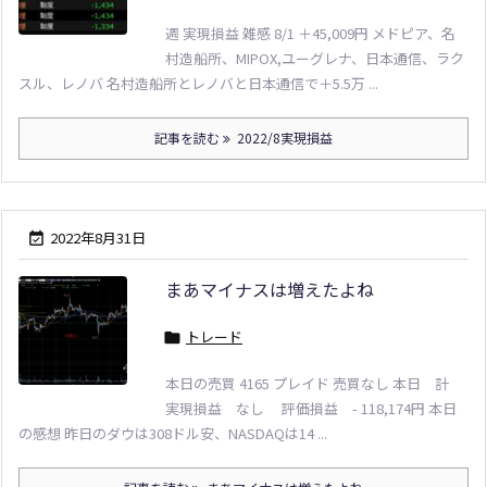
週 実現損益 雑感 8/1 ＋45,009円 メドピア、名
村造船所、MIPOX,ユーグレナ、日本通信、ラク
スル、レノバ 名村造船所とレノバと日本通信で＋5.5万 ...
記事を読む
2022/8実現損益
2022年8月31日

まあマイナスは増えたよね
トレード

本日の売買 4165 プレイド 売買なし 本日 計
実現損益 なし 評価損益 - 118,174円 本日
の感想 昨日のダウは308ドル安、NASDAQは14 ...