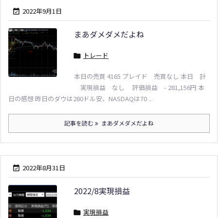
2022年9月1日

まあダメダメだよね
トレード

本日の売買 4165 プレイド 売買なし 本日 計
実現損益 なし 評価損益 - 281,156円 本
日の感想 昨日のダウは280ドル安、NASDAQは70 ...
記事を読む
まあダメダメだよね
2022年8月31日

2022/8実現損益
実現損益
