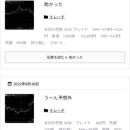
助かった
トレード

本日の売買 4165 プレイド 444～476円→510
円 買埋 1000株 - 50,899円 499～510円
売建 900株 持ち越し 576～5 ...
記事を読む
助かった
2022年8月26日

うーん予想外
トレード

本日の売買 4165 プレイド 483円 売建
100株 持ち越し 444～483円 売建 2600