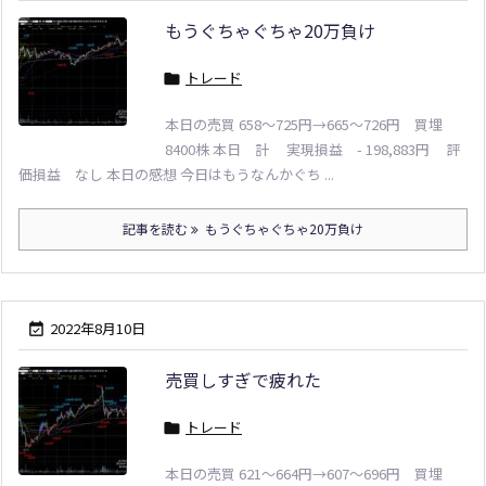
もうぐちゃぐちゃ20万負け
トレード

本日の売買 658～725円→665～726円 買埋
8400株 本日 計 実現損益 - 198,883円 評
価損益 なし 本日の感想 今日はもうなんかぐち ...
記事を読む
もうぐちゃぐちゃ20万負け
2022年8月10日

売買しすぎで疲れた
トレード

本日の売買 621～664円→607～696円 買埋