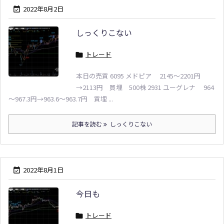
2022年8月2日

しっくりこない
トレード

本日の売買 6095 メドピア 2145～2201円
→2113円 買埋 500株 2931 ユーグレナ 964
～967.3円→963.6～963.7円 買埋 ...
記事を読む
しっくりこない
2022年8月1日

今日も
トレード
