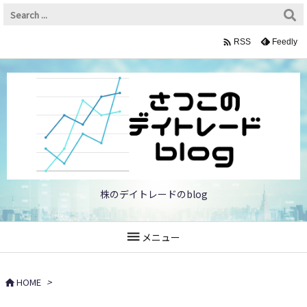

Feedly
RSS
株のデイトレードのblog

メニュー
HOME
>
