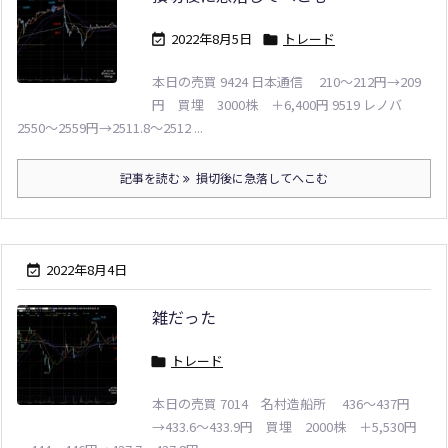
2022年8月5日
トレード


本日の売買 9424 日本通信 210～212円→209
円 買埋 3000株 ＋6,400円 9519 レノバ
2550～2559円→2511.8～2512 ...
記事を読む
損切後に急落してへこむ
2022年8月4日

雑だった
トレード

本日の売買 7014 名村造船所 436～437円
→433.6～433.9円 買埋 2000株 ＋5,530円