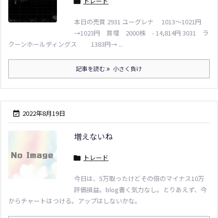
トレード

本日の売買 2931 ユーグレナ 1013～1021円
→1023円 買埋 2000株 - 14,814円 3031 ラ
クーンホールディングス 1383円→ ...
記事を読む
小さく負け
2022年8月19日

増えないね
トレード

今日は、5万取ったけどその倍のマイナス10万
評価損益。blog書く気力なし。とりあえず、今
からチャートはつける。アップはしないかな。