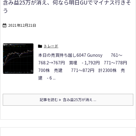
含み益25万が消え、何なら明日GUでマイナス行きそ
う
2021年12月21日

トレード

本日の売買
持ち越し
6047 Gunosy
761～
768.2→767円 買埋 - 1,792円
771～778円
700株 売建
771～872円 計2300株 売
建 - 6 ...
記事を読む
含み益25万が消え ...