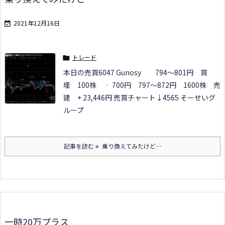
2021年12月16日

トレード

本日の売買
6047 Gunosy
794～801円 買
埋 100株 ‐ 700円
797～872円 1600株 売
建 + 23,446円 売買チャート↓
4565 そーせいグ
ループ
記事を読む
乗り換えてみたけど…
一時20万プラス