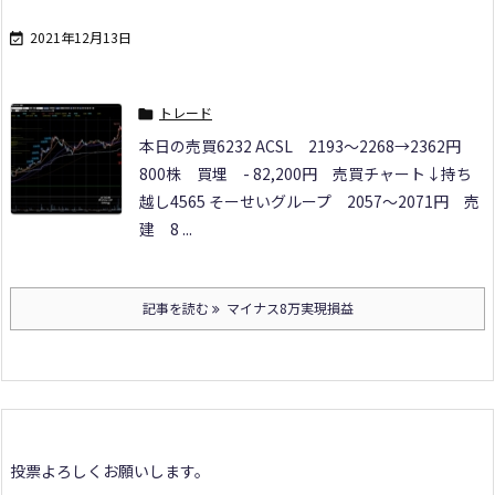
2021年12月13日

トレード

本日の売買
6232 ACSL
2193～2268→2362円
800株 買埋 - 82,200円 売買チャート↓
持ち
越し
4565 そーせいグループ
2057～2071円 売
建 8 ...
記事を読む
マイナス8万実現損益
投票よろしくお願いします。