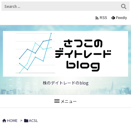

Feedly
RSS
株のデイトレードのblog

メニュー
HOME
>
ACSL

