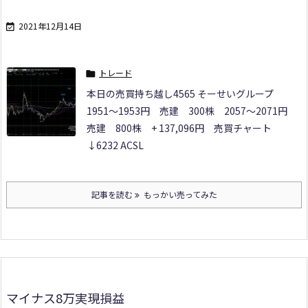
2021年12月14日

トレード

本日の売買
持ち越し
4565 そーせいグループ
1951～1953円 売建 300株
2057～2071円
売建 800株 + 137,096円 売買チャート
↓
6232 ACSL
記事を読む
もっかい売ってみた
マイナス8万実現損益