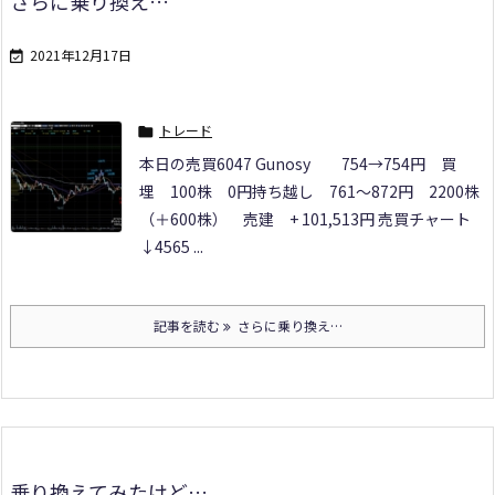
さらに乗り換え…
2021年12月17日

トレード

本日の売買
6047 Gunosy
754→754円 買
埋 100株 0円
持ち越し
761～872円 2200株
（＋600株） 売建 + 101,513円 売買チャート
↓
4565 ...
記事を読む
さらに乗り換え…
乗り換えてみたけど…