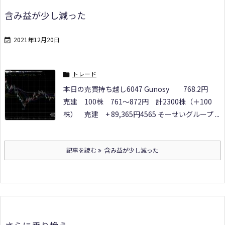
含み益が少し減った
2021年12月20日

トレード

本日の売買
持ち越し
6047 Gunosy
768.2円
売建 100株
761～872円 計2300株（＋100
株） 売建 + 89,365円
4565 そーせいグループ ...
記事を読む
含み益が少し減った