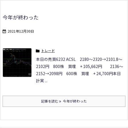
今年が終わった
2021年12月30日

トレード

本日の売買
6232 ACSL
2180～2320→2101.8～
2102円 800株 買埋 + 105,662円
2136～
2152→2098円 600株 買埋 + 24,700円
本日
計
実 ...
記事を読む
今年が終わった