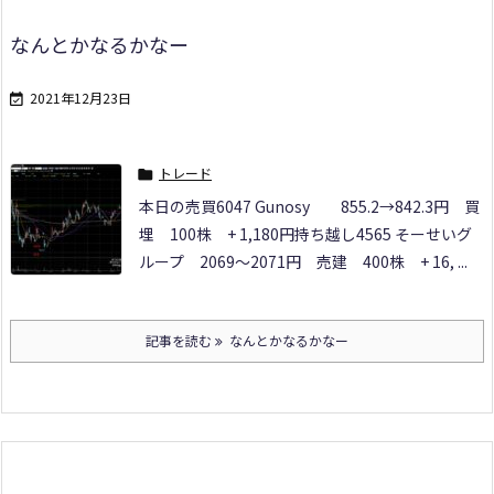
なんとかなるかなー
2021年12月23日

トレード

本日の売買
6047 Gunosy
855.2→842.3円 買
埋 100株 + 1,180円
持ち越し
4565 そーせいグ
ループ
2069～2071円 売建 400株 + 16, ...
記事を読む
なんとかなるかなー