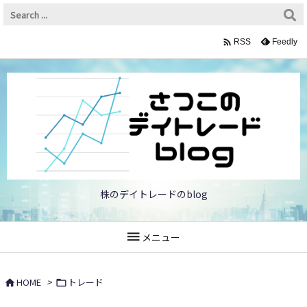

Feedly
RSS
株のデイトレードのblog

メニュー
HOME
>
トレード

