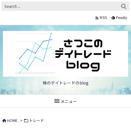

Feedly
RSS
株のデイトレードのblog

メニュー
HOME
>
トレード

