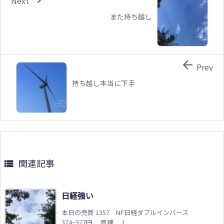
Next
また持ち越し

Prev
持ち越し本当に下手
関連記事

日経強い
本日の売買 1357 NF日経ダブルインバース
374~377円 買建 1 ...