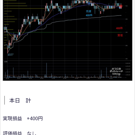
本日 計
実現損益 +400円
評価損益 なし