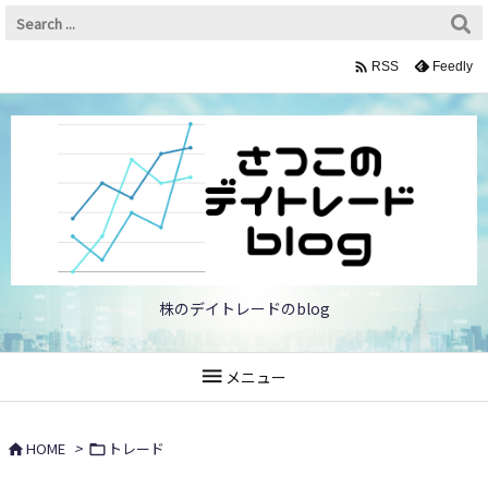

Feedly
RSS
株のデイトレードのblog

メニュー
HOME
>
トレード

