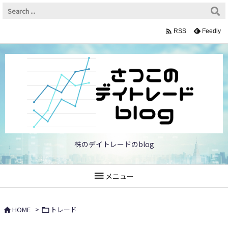

Feedly
RSS
株のデイトレードのblog

メニュー
HOME
>
トレード

