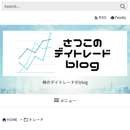

Feedly
RSS
株のデイトレードのblog

メニュー
HOME
>
トレード

